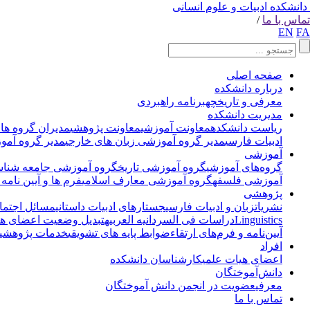
دانشکده ادبیات و علوم انسانی
تماس با ما
/
EN
FA
صفحه اصلی
درباره دانشکده
معرفی و تاریخچه
برنامه راهبردی
مدیریت دانشکده
ریاست دانشکده
معاونت آموزشی
معاونت پژوهشی
مدیران گروه ها
ادبیات فارسی
مدیر گروه آموزشی زبان های خارجی
مدیر گروه آمو
آموزشی
گروه‌های آموزشی
گروه آموزشی تاریخ
گروه آموزشی جامعه شناس
آموزشی فلسفه
گروه آموزشی معارف اسلامی
فرم ها و آیین نامه 
پژوهشی
نشریات
زبان و ادبیات فارسی
جستارهای ادبیات داستانی
مسائل اجتماع
Linguistics
دراسات فی السردانیه العربیه
تبدیل وضعیت اعضای هی
آیین‌نامه و فرم‌های ارتقاء
ضوابط پایه های تشویقی
خدمات پژوهشی
افراد
اعضای هیات علمی
کارشناسان دانشکده
دانش‌آموختگان
معرفی
عضویت در انجمن دانش آموختگان
تماس با ما