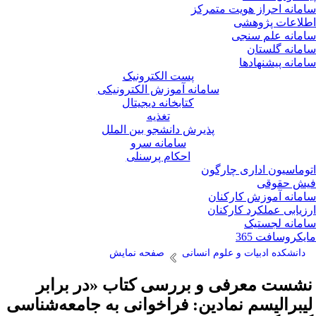
مانه احراز هویت متمرکز
لاعات پژوهشی
مانه علم سنجی
مانه گلستان
مانه پیشنهادها
پست الکترونیک
سامانه آموزش الکترونیکی
کتابخانه دیجیتال
تغذیه
پذیرش دانشجو بین الملل
سامانه سرو
احکام پرسنلی
وماسیون اداری چارگون
ش حقوقی
مانه آموزش کارکنان
زیابی عملکرد کارکنان
مانه لجستیک
یکروسافت 365
دانشکده ادبیات و علوم انسانی
صفحه نمایش
شست معرفی و بررسی کتاب «در برابر
یبرالیسم نمادین: فراخوانی به جامعه‌شناسی