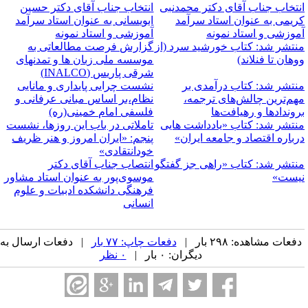
نتخاب جناب آقای دکتر محمدنبی
انتخاب جناب آقای دکتر حسین
ریمی به عنوان استاد سرآمد
ابویسانی به عنوان استاد سرآمد
موزشی و استاد نمونه
آموزشی و استاد نمونه
نتشر شد: کتاب خورشید سرد (از
گزارش فرصت مطالعاتی به
وهان تا فنلاند)
موسسه ملی زبان ها و تمدنهای
شرقی پاریس (INALCO)
نتشر شد: کتاب درآمدی بر
نشست چرایی پایداری و مانایی
هم‌ترین چالش‌های ترجمه،
نظام،بر اساس مبانی عرفانی و
روندادها و رهیافت‌ها
فلسفی امام خمینی(ره)
نتشر شد: کتاب «یادداشت هایی
تاملاتی در باب این روزها، نشست
رباره اقتصاد و جامعه ایران»
پنجم: «ایران امروز و هنر ظریف
خودانتقادی»
نتشر شد: کتاب «راهی جز گفتگو
انتصاب جناب آقای دکتر
یست»
موسوی‌پور به عنوان استاد مشاور
فرهنگی دانشکده ادبیات و علوم
انسانی
فعات مشاهده: ۲۹۸ بار |
دفعات چاپ: ۷۷ بار
| دفعات ارسال به
دیگران: ۰ بار |
۰ نظر