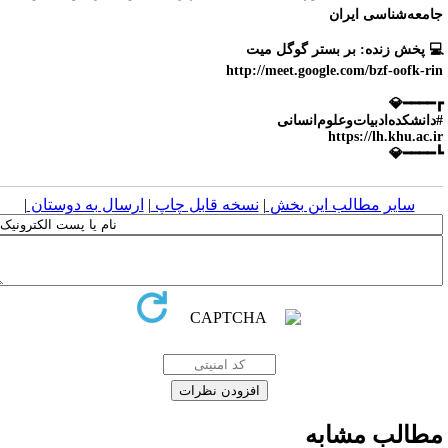
جامعه‌شناسی ایرا
💻 پخش زنده: بر بستر گوگل می
http://meet.google.com/bzf-oofk-ri
┏━━━━
#دانشکده‌ادبیات‌وعلوم‌انسان
https://lh.khu.ac.i
┗━━━━
|
ارسال به دوستان
|
نسخه قابل چاپ
|
سایر مطالب این بخش
مطالب مشاب