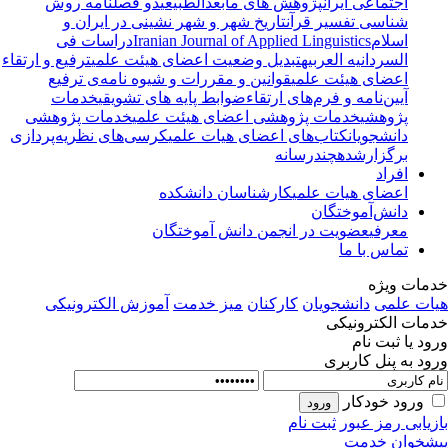
اجتماعی ایران
پژوهش های مابعدالطبیعی
دو فصلنامه روش
شناسی تفسیر قرآن
تاریخ شهر و شهر نشینی در ایران و
اسلام
Iranian Journal of Applied Linguistics
دراسات فی
السردانیه العربیه
تبدیل وضعیت اعضای هیئت علمی
ترفیع و ارتقاء
اعضای هیئت علمی
قوانین و مقررات و شیوه نامه‌ی ترفیع
آیین‌نامه و فرم‌های ارتقاء
ضوابط پایه های تشویقی
خدمات
پژوهشی
خدمات پژوهشی اعضای هیئت علمی
خدمات پژوهشی
دانشجویان
کتاب‌های اعضای هیات علمی
کرسی‌های نظریه‌پردازی
برگزارشده
چندرسانه
افراد
اعضای هیات علمی
کارشناسان دانشکده
دانش‌آموختگان
معرفی
عضویت در انجمن دانش آموختگان
تماس با ما
مات ویژه
ات علمی
دانشجویان
کارکنان
میز خدمت
آموزش الکترونیکی
مات الکترونیکی
ود یا ثبت نام
ود به پنل کاربری
ورود خودکار
زیابی رمز عبور
ثبت نام
شخوان خدمت