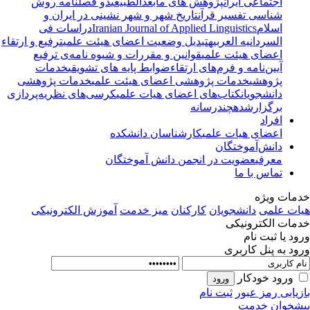
اجتماعی ایران
پژوهش های مابعدالطبیعی
دو فصلنامه روش
شناسی تفسیر قرآن
تاریخ شهر و شهر نشینی در ایران و
اسلام
Iranian Journal of Applied Linguistics
دراسات فی
السردانیه العربیه
تبدیل وضعیت اعضای هیئت علمی
ترفیع و ارتقاء
اعضای هیئت علمی
قوانین و مقررات و شیوه نامه‌ی ترفیع
آیین‌نامه و فرم‌های ارتقاء
ضوابط پایه های تشویقی
خدمات
پژوهشی
خدمات پژوهشی اعضای هیئت علمی
خدمات پژوهشی
دانشجویان
کتاب‌های اعضای هیات علمی
کرسی‌های نظریه‌پردازی
برگزارشده
چندرسانه
افراد
اعضای هیات علمی
کارشناسان دانشکده
دانش‌آموختگان
معرفی
عضویت در انجمن دانش آموختگان
تماس با ما
مات ویژه
ات علمی
دانشجویان
کارکنان
میز خدمت
آموزش الکترونیکی
مات الکترونیکی
ود یا ثبت نام
ود به پنل کاربری
ورود خودکار
زیابی رمز عبور
ثبت نام
شخوان خدمت