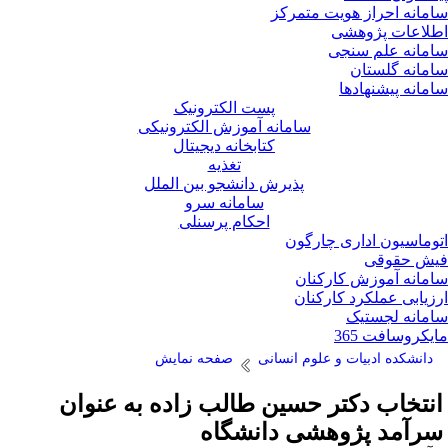
مانه احراز هویت متمرکز
لاعات پژوهشی
مانه علم سنجی
مانه گلستان
مانه پیشنهادها
پست الکترونیک
سامانه آموزش الکترونیکی
کتابخانه دیجیتال
تغذیه
پذیرش دانشجو بین الملل
سامانه سرو
احکام پرسنلی
وماسیون اداری چارگون
ش حقوقی
مانه آموزش کارکنان
زیابی عملکرد کارکنان
مانه لجستیک
یکروسافت 365
دانشکده ادبیات و علوم انسانی
صفحه نمایش
نتخاب دکتر حسین طالب زاده به عنوان
رآمد پژوهشی دانشگاه