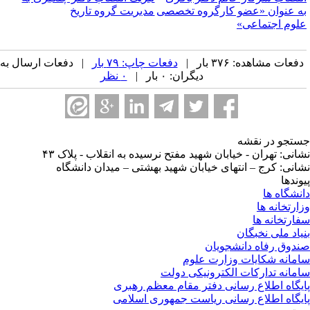
ه عنوان «عضو کارگروه تخصصی
مدیریت گروه تاریخ
لوم اجتماعی»
فعات مشاهده: ۳۷۶ بار |
دفعات چاپ: ۷۹ بار
| دفعات ارسال به
دیگران: ۰ بار |
۰ نظر
تجو در نقشه
انی: تهران - خیابان شهید مفتح نرسیده به انقلاب - پلاک ۴۳
انی: کرج – انتهای خیابان شهید بهشتی – میدان دانشگاه
وندها
نشگاه ها
ارتخانه ها
ارتخانه ها
یاد ملی نخبگان
دوق رفاه دانشجویان
مانه شکایات وزارت علوم
مانه تدارکات الکترونیکی دولت
یگاه اطلاع رسانی دفتر مقام معظم رهبری
یگاه اطلاع رسانی ریاست جمهوری اسلامی