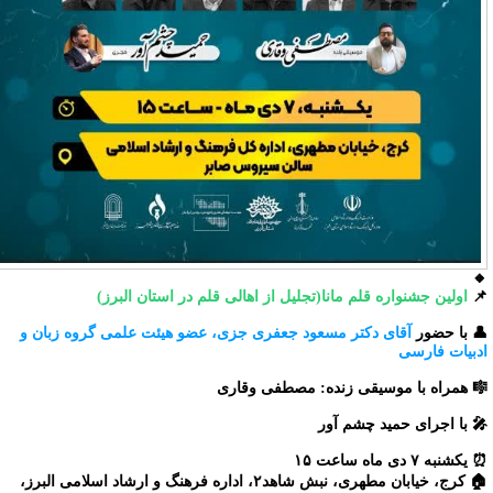

اولین جشنواره قلم مانا(تجلیل از اهالی قلم در استان البرز)

آقای دکتر مسعود جعفری جزی، عضو هیئت علمی گروه زبان و
👤 با حضو
ادبیات فارس
🎼 همراه با موسیقی زنده: مصطفی وقار
🎤 با اجرای حمید چشم آو
⏰ یکشنبه ۷ دی ماه ساعت
🏠 کرج، خیابان مطهری، نبش شاهد۲، اداره فرهنگ و ارشاد اسلامی البرز،