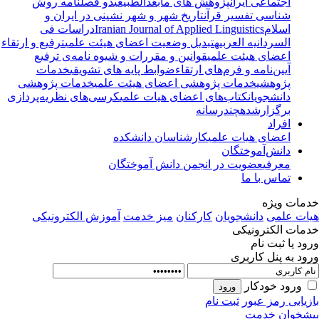
اجتماعی ایران
پژوهش های مابعدالطبیعی
دو فصلنامه روش
شناسی تفسیر قرآن
تاریخ شهر و شهر نشینی در ایران و
اسلام
Iranian Journal of Applied Linguistics
دراسات فی
السردانیه العربیه
تبدیل وضعیت اعضای هیئت علمی
ترفیع و ارتقاء
اعضای هیئت علمی
قوانین و مقررات و شیوه نامه‌ی ترفیع
آیین‌نامه و فرم‌های ارتقاء
ضوابط پایه های تشویقی
خدمات
پژوهشی
خدمات پژوهشی اعضای هیئت علمی
خدمات پژوهشی
دانشجویان
کتاب‌های اعضای هیات علمی
کرسی‌های نظریه‌پردازی
برگزارشده
چندرسانه
افراد
اعضای هیات علمی
کارشناسان دانشکده
دانش‌آموختگان
معرفی
عضویت در انجمن دانش آموختگان
تماس با ما
مات ویژه
ات علمی
دانشجویان
کارکنان
میز خدمت
آموزش الکترونیکی
مات الکترونیکی
ود یا ثبت نام
ود به پنل کاربری
ورود خودکار
زیابی رمز عبور
ثبت نام
شخوان خدمت