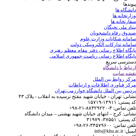
وندها
نشگاه ها
ارتخانه ها
ارتخانه ها
یاد ملی نخبگان
دوق رفاه دانشجویان
مانه شکایات وزارت علوم
مانه تدارکات الکترونیکی دولت
یگاه اطلاع رسانی دفتر مقام معظم رهبری
یگاه اطلاع رسانی ریاست جمهوری اسلامی
ترسی سریع
تباط با دانشگاه
شه سایت
کز روابط بین الملل
کز فناوری اطلاعات و ارتباطات
دیس بین الملل دانشگاه خوارزمی-تهران
انی: تهران - خیابان شهید مفتح نرسیده به انقلاب - پلاک ۴۳
ستی: ۱۴۹۱۱-۱۵۷۱۹
 تماس: ۳-۸۸۳۲۹۲۲۰-۲۱-۹۸+
انی: کرج – انتهای خیابان شهید بهشتی – میدان دانشگاه
ستی: ۳۷۵۵۱- ۳۱۹۷۹
 تماس: ۳۴۵۷۹۶۰۰-۲۶-۹۸+
: info@khu.ac.ir