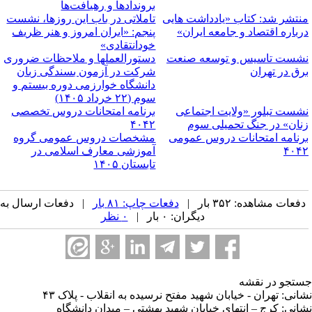
بروندادها و رهیافت‌ها
نتشر شد: کتاب «یادداشت هایی
تاملاتی در باب این روزها، نشست
رباره اقتصاد و جامعه ایران»
پنجم: «ایران امروز و هنر ظریف
خودانتقادی»
شست تاسیس و توسعه صنعت
دستورالعملها و ملاحظات ضروری
رق در تهران
شرکت در آزمون بسندگی زبان
دانشگاه خوارزمی دوره بیستم و
سوم (۲۲ خرداد ۱۴۰۵)
شست تبلور «ولایت اجتماعی
برنامه امتحانات دروس تخصصی
نان» در جنگ تحمیلی سوم
۴۰۴۲
رنامه امتحانات دروس عمومی
مشخصات دروس عمومی گروه
۴۰۴
آموزشی معارف اسلامی در
تابستان ۱۴۰۵
فعات مشاهده: ۳۵۲ بار |
دفعات چاپ: ۸۱ بار
| دفعات ارسال به
دیگران: ۰ بار |
۰ نظر
تجو در نقشه
انی: تهران - خیابان شهید مفتح نرسیده به انقلاب - پلاک ۴۳
انی: کرج – انتهای خیابان شهید بهشتی – میدان دانشگاه