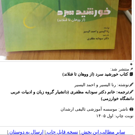

📌منتشر شد
📗 کتاب خورشید سرد (از ووهان تا فنلاند
🖋نوشته: رنا الیسیر و احمد الیسی
ترجمه: خانم دکتر سودابه مظفری (دانشیار گروه زبان و ادبیات عربی

دانشگاه خوارزمی
🖨 ناشر: موسسه آموزشی تالیفی ارشدا
نوبت چاپ: اول ۱۴۰
|
ارسال به دوستان
|
نسخه قابل چاپ
|
سایر مطالب این بخش