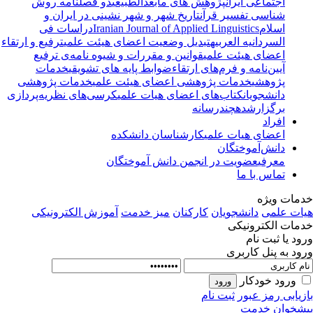
اجتماعی ایران
پژوهش های مابعدالطبیعی
دو فصلنامه روش
شناسی تفسیر قرآن
تاریخ شهر و شهر نشینی در ایران و
اسلام
Iranian Journal of Applied Linguistics
دراسات فی
السردانیه العربیه
تبدیل وضعیت اعضای هیئت علمی
ترفیع و ارتقاء
اعضای هیئت علمی
قوانین و مقررات و شیوه نامه‌ی ترفیع
آیین‌نامه و فرم‌های ارتقاء
ضوابط پایه های تشویقی
خدمات
پژوهشی
خدمات پژوهشی اعضای هیئت علمی
خدمات پژوهشی
دانشجویان
کتاب‌های اعضای هیات علمی
کرسی‌های نظریه‌پردازی
برگزارشده
چندرسانه
افراد
اعضای هیات علمی
کارشناسان دانشکده
دانش‌آموختگان
معرفی
عضویت در انجمن دانش آموختگان
تماس با ما
مات ویژه
ات علمی
دانشجویان
کارکنان
میز خدمت
آموزش الکترونیکی
مات الکترونیکی
ود یا ثبت نام
ود به پنل کاربری
ورود خودکار
زیابی رمز عبور
ثبت نام
شخوان خدمت