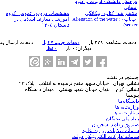
رهنگی دانشکده ادبیات و علوم
نسانی
نتشر شد: کتاب «بیگانگی
مشخصات دروس عمومی گروه
آب‌یاب» (Alienation of the water-
آموزشی معارف اسلامی در
seeker
تابستان ۱۴۰۵
فعات مشاهده: ۲۲۸ بار |
دفعات چاپ: ۴۷ بار
| دفعات ارسال به
دیگران: ۰ بار |
۰ نظر
تجو در نقشه
انی: تهران - خیابان شهید مفتح نرسیده به انقلاب - پلاک ۴۳
انی: کرج – انتهای خیابان شهید بهشتی – میدان دانشگاه
وندها
نشگاه ها
ارتخانه ها
ارتخانه ها
یاد ملی نخبگان
دوق رفاه دانشجویان
مانه شکایات وزارت علوم
مانه تدارکات الکترونیکی دولت