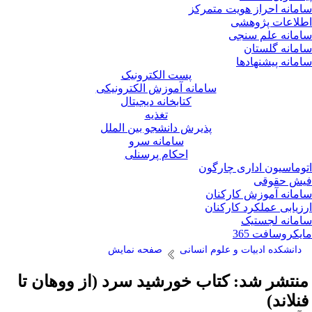
مانه احراز هویت متمرکز
لاعات پژوهشی
مانه علم سنجی
مانه گلستان
مانه پیشنهادها
پست الکترونیک
سامانه آموزش الکترونیکی
کتابخانه دیجیتال
تغذیه
پذیرش دانشجو بین الملل
سامانه سرو
احکام پرسنلی
وماسیون اداری چارگون
ش حقوقی
مانه آموزش کارکنان
زیابی عملکرد کارکنان
مانه لجستیک
یکروسافت 365
دانشکده ادبیات و علوم انسانی
صفحه نمایش
نتشر شد: کتاب خورشید سرد (از ووهان تا
نلاند)