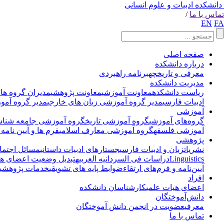
دانشکده ادبیات و علوم انسانی
تماس با ما
/
EN
FA
صفحه اصلی
درباره دانشکده
معرفی و تاریخچه
برنامه راهبردی
مدیریت دانشکده
ریاست دانشکده
معاونت آموزشی
معاونت پژوهشی
مدیران گروه ها
ادبیات فارسی
مدیر گروه آموزشی زبان های خارجی
مدیر گروه آمو
آموزشی
گروه‌های آموزشی
گروه آموزشی تاریخ
گروه آموزشی جامعه شناس
آموزشی فلسفه
گروه آموزشی معارف اسلامی
فرم ها و آیین نامه 
پژوهشی
نشریات
زبان و ادبیات فارسی
جستارهای ادبیات داستانی
مسائل اجتماع
Linguistics
دراسات فی السردانیه العربیه
تبدیل وضعیت اعضای هی
آیین‌نامه و فرم‌های ارتقاء
ضوابط پایه های تشویقی
خدمات پژوهشی
افراد
اعضای هیات علمی
کارشناسان دانشکده
دانش‌آموختگان
معرفی
عضویت در انجمن دانش آموختگان
تماس با ما