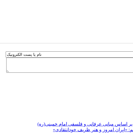
بر اساس مبانی عرفانی و فلسفی امام خمینی(ره)
م: «ایران امروز و هنر ظریف خودانتقادی»