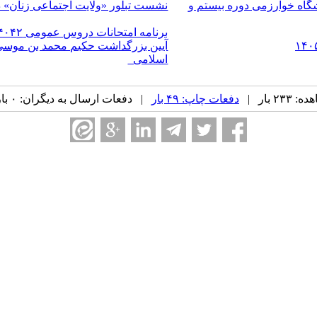
اه خوارزمی دوره بیستم و
نشست تبلور «ولایت اجتماعی زنان» 
برنامه امتحانات دروس عمومی ۴۰۴۲
آیین بزرگداشت حکیم محمد بن موسی خو
اسلامی
۲ بار |
دفعات چاپ: ۴۹ بار
| دفعات ارسال به دیگران: ۰ بار |