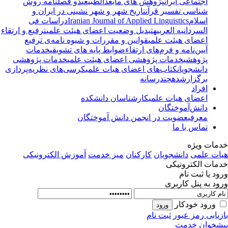
اجتماعی ایران
پژوهش های مابعدالطبیعی
دو فصلنامه روش
شناسی تفسیر قرآن
تاریخ شهر و شهر نشینی در ایران و
اسلام
Iranian Journal of Applied Linguistics
دراسات فی
السردانیه العربیه
تبدیل وضعیت اعضای هیئت علمی
ترفیع و ارتقاء
اعضای هیئت علمی
قوانین و مقررات و شیوه نامه‌ی ترفیع
آیین‌نامه و فرم‌های ارتقاء
ضوابط پایه های تشویقی
خدمات
پژوهشی
خدمات پژوهشی اعضای هیئت علمی
خدمات پژوهشی
دانشجویان
کتاب‌های اعضای هیات علمی
کرسی‌های نظریه‌پردازی
برگزارشده
چندرسانه
افراد
اعضای هیات علمی
کارشناسان دانشکده
دانش‌آموختگان
معرفی
عضویت در انجمن دانش آموختگان
تماس با ما
مات ویژه
ات علمی
دانشجویان
کارکنان
میز خدمت
آموزش الکترونیکی
مات الکترونیکی
ود یا ثبت نام
ود به پنل کاربری
ورود خودکار
زیابی رمز عبور
ثبت نام
شخوان خدمت