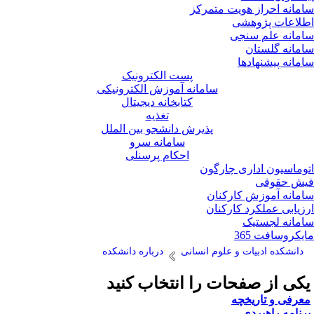
مانه احراز هویت متمرکز
لاعات پژوهشی
مانه علم سنجی
مانه گلستان
مانه پیشنهادها
پست الکترونیک
سامانه آموزش الکترونیکی
کتابخانه دیجیتال
تغذیه
پذیرش دانشجو بین الملل
سامانه سرو
احکام پرسنلی
وماسیون اداری چارگون
ش حقوقی
مانه آموزش کارکنان
زیابی عملکرد کارکنان
مانه لجستیک
یکروسافت 365
دانشکده ادبیات و علوم انسانی
درباره دانشکده
کی از صفحات را انتخاب کنید
عرفی و تاریخچه
رنامه راهبردی