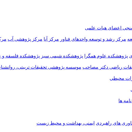
سنجی اعضای هیات علمی
عه
مرکز رشد و توسعه واحدهای فناور
مرکز آپا
مرکز پژوهشی آب
مرک
ی
پژوهشکده علوم همگرا
پژوهشکده شیمی سبز
پژوهشکده فلسفه و ح
ات ریاضی دکتر مصاحب
موسسه پژوهشی تحقیقات تربیتی، روانشناخ
ات محیطی
نامه ها
اوری های راهبردی
ایمنی، بهداشت و محیط زیست