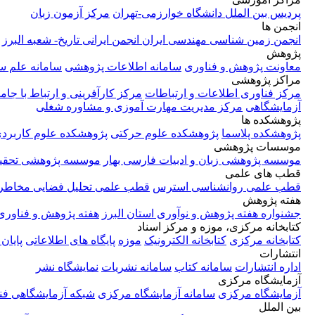
پردیس بین الملل دانشگاه خوارزمی-تهران
مرکز آزمون زبان
انجمن ها
انجمن زمین شناسی مهندسی ایران
انجمن ایرانی تاریخ- شعبه البرز
پژوهش
معاونت پژوهش و فناوری
سامانه اطلاعات پژوهشی
سامانه علم 
مراکز پژوهشی
مرکز فناوری اطلاعات و ارتباطات
مرکز کارآفرینی و ارتباط با جام
آزمایشگاهی
مرکز مدیریت مهارت آموزی و مشاوره شغلی
پژوهشکده ها
پژوهشکده پلاسما
پژوهشکده علوم حرکتی
پژوهشکده علوم کاربرد
موسسات پژوهشی
موسسه پژوهشی زبان و ادبیات فارسی بهار
موسسه پژوهشی تحقیق
قطب های علمی
قطب علمی روانشناسی استرس
قطب علمی تحلیل فضایی مخاطر
هفته پژوهش
جشنواره هفته پژوهش و نوآوری استان البرز
هفته پژوهش و فناوری
کتابخانه مرکزی، موزه و مرکز اسناد
کتابخانه مرکزی
کتابخانه الکترونیک
موزه
پایگاه های اطلاعاتی
پایان 
انتشارات
اداره انتشارات
سامانه کتاب
سامانه نشریات
نمایشگاه نشر
آزمایشگاه مرکزی
آزمایشگاه مرکزی
سامانه آزمایشگاه مرکزی
شبکه آزمایشگاهی فن
بین الملل