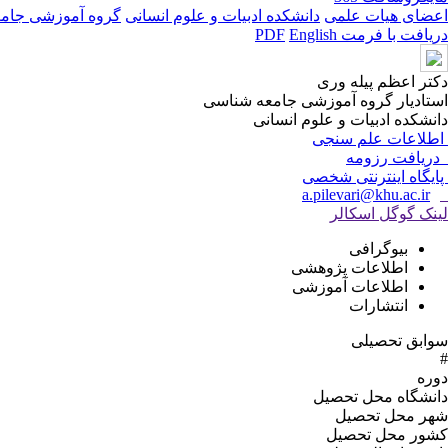
اعضای هیات علمی
دانشکده ادبیات و علوم انسانی
گروه آموزشی جام
دریافت با فرمت PDF
English
دکتر اعظم پیله وری
استادیار گروه آموزشی جامعه شناسی
دانشکده ادبیات و علوم انسانی
اطلاعات علم سنجی
دریافت رزومه
پایگاه اینترنتی شخصی
a.pilevari@khu.ac.ir
لینک گوگل اسکالر
بیوگرافی
اطلاعات پژوهشی
اطلاعات آموزشی
انتشارات
سوابق تحصیلی
#
دوره
دانشگاه محل تحصیل
شهر محل تحصیل
کشور محل تحصیل