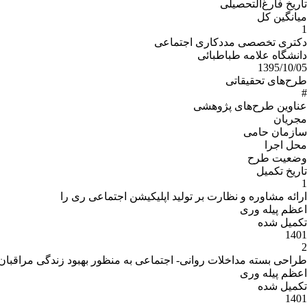
تاریخ فارغ‌التحصیلى
میانگین کل
1
دکتری تخصصی مددکاری اجتماعی
دانشگاه علامه طباطبائی
1395/10/05
طرح‌های تحقیقاتی
#
عناوین طرح‌هاى پژوهشى
مجریان
سازمان حامى
محل اجرا
وضعیت طرح
تاریخ تکمیل
1
ارائه مشاوره و نظارت بر تولید اپلیکیشن اجتماعی ری را
اعظم پیله وری
تکمیل شده
1401
2
طراحی بسته مداخلات روانی- اجتماعی به منظور بهبود زندگی مراقبان، 
اعظم پیله وری
تکمیل شده
1401