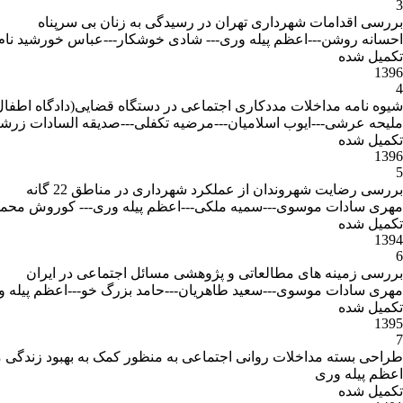
3
بررسی اقدامات شهرداری تهران در رسیدگی به زنان بی سرپناه
احسانه روشن---اعظم پیله وری--- شادی خوشکار---عباس خورشید نام--
تکمیل شده
1396
4
شیوه نامه مداخلات مددکاری اجتماعی در دستگاه قضایی(دادگاه اطفال،
ملیحه عرشی---ایوب اسلامیان---مرضیه تکفلی---صدیقه السادات زرشکن
تکمیل شده
1396
5
بررسی رضایت شهروندان از عملکرد شهرداری در مناطق 22 گانه
مهری سادات موسوی---سمیه ملکی---اعظم پیله وری--- کوروش محمدی
تکمیل شده
1394
6
بررسی زمینه های مطالعاتی و پژوهشی مسائل اجتماعی در ایران
مهری سادات موسوی---سعید طاهریان---حامد بزرگ خو---اعظم پیله و
تکمیل شده
1395
7
طراحی بسته مداخلات روانی اجتماعی به منظور کمک به بهبود زندگی مر
اعظم پیله وری
تکمیل شده