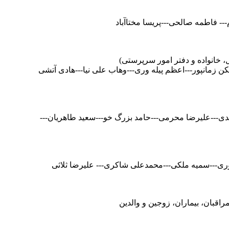
- فاطمه صالحی---پریسا مختاآباد
 خانواده و دفتر امور سرپرستی)
 زمانپور---اعظم پیله وری---وهاب علی نیا---هادی آتشی
---علیرضا محرمی---حامد بزرگ خو---سعید طاهریان---
ری---سمیه ملکی---محمدعلی شاکری--- علیرضا ثلاثی
اقبان، بیماران، زوجین و والدین