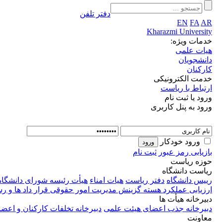
دفتر تلفن
EN
FA
AR
Kharazmi University
خدمات ویژه:
هیات علمی
دانشجویان
کارکنان
خدمت الکترونیکی
ارتباط با ریاست
ورود یا ثبت نام
ورود به پنل کاربری
ورود خودکار
بازیابی رمز عبور
ثبت نام
حوزه ریاست
ریاست دانشگاه
رییس دانشگاه
دفتر ریاست
هیات امناء
هیأت رئیسه
شورای دانشگاه
ارزیابی عملکرد
هسته گزینش
مدیریت امور حقوقی قرار داد ها و 
دبیرخانه هیأت ها
دبیرخانه جذب اعضای هیئت علمی
دبیرخانه تخلفات کارکنان و اع
معاونت