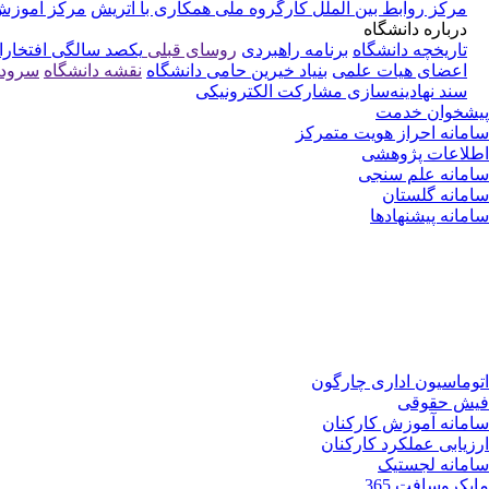
مرکز روابط بین الملل
کارگروه ملی همکاری با اتریش
مرکز آموزش 
درباره دانشگاه
تاریخچه دانشگاه
برنامه راهبردی
روسای قبلی
یکصد سالگی
افتخارا
اعضای هیات علمی
بنیاد خیرین حامی دانشگاه
نقشه دانشگاه
سرود 
سند نهادینه‌سازی مشارکت الکترونیکی
پیشخوان خدمت
سامانه احراز هویت متمرکز
اطلاعات پژوهشی
سامانه علم سنجی
سامانه گلستان
سامانه پیشنهادها
اتوماسیون اداری چارگون
فیش حقوقی
سامانه آموزش کارکنان
ارزیابی عملکرد کارکنان
سامانه لجستیک
مایکروسافت 365