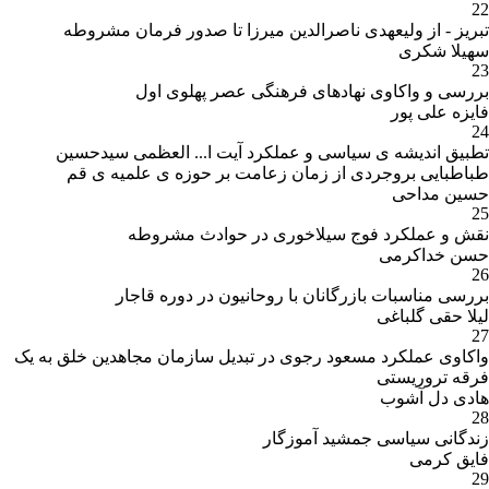
22
تبریز - از ولیعهدی ناصرالدین میرزا تا صدور فرمان مشروطه
سهیلا شکری
23
بررسی و واکاوی نهادهای فرهنگی عصر پهلوی اول
فایزه علی پور
24
تطبیق اندیشه ی سیاسی و عملکرد آیت ا... العظمی سیدحسین
طباطبایی بروجردی از زمان زعامت بر حوزه ی علمیه ی قم
حسین مداحی
25
نقش و عملکرد فوج سیلاخوری در حوادث مشروطه
حسن خداکرمی
26
بررسی مناسبات بازرگانان با روحانیون در دوره قاجار
لیلا حقی گلباغی
27
واکاوی عملکرد مسعود رجوی در تبدیل سازمان مجاهدین خلق به یک
فرقه تروریستی
هادی دل آشوب
28
زندگانی سیاسی جمشید آموزگار
فایق کرمی
29