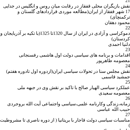
21
نقش بازیگران محلی قفقاز در رقابت میان روس و انگلیس در جدایی
17 شهر قفقاز از ایران(مطالعه موردی قراردادهای گلستان و
ترکمنچای)
محمود دهقان
22
دموکراسی و آزادی در ایران از سال 1320تا 1325(با تکیه بر آذربایجان و
کردستان)
دلنیا احمدی
23
اقدامات و برنامه های سیاسی دولت اول هاشمی رفسنجانی
معصومه طاهرپور
24
نقش مجلس سنا در تحولات سیاسی ایران(ازدوره اول تادوره هفتم)
جمشید قاسمی
25
عملکرد سیاسی الهیار صالح با تاکید بر نقش وی در جبهه ملی
معصومه سعیدی
26
زمانه،زندگی وکارنامه علمی،سیاسی واجتماعی آیت الله بروجردی
حبیب الله عباسی
27
مناسبات سیاسی دولت قاجار با بریتانیا ( از دوره ناصری تا مشروطیت
)