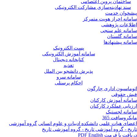
ساختمان پروین اعتصامی
سند نهادینه‌سازی مشارکت الکترونیکی
پیشخوان خدمت
سامانه احراز هویت متمرکز
اطلاعات پژوهشی
سامانه علم سنجی
سامانه گلستان
سامانه پیشنهادها
پست الکترونیک
سامانه آموزش الکترونیکی
کتابخانه دیجیتال
تغذیه
پذیرش دانشجو بین الملل
سامانه سرو
احکام پرسنلی
اتوماسیون اداری چارگون
فیش حقوقی
سامانه آموزش کارکنان
ارزیابی عملکرد کارکنان
سامانه لجستیک
مایکروسافت 365
اعضای هیات علمی
دانشکده ادبیات و علوم انسانی
گروه آموزشی
تاریخ - گروه آموزشی تاریخ - گروه آموزشی تاریخ
دریافت با فرمت PDF
English