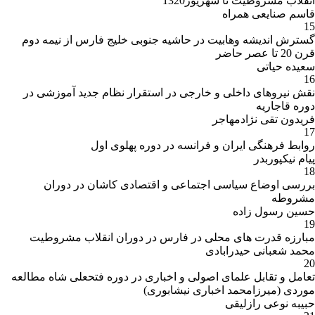
انقلاب مشروطیت تا شهریور1320
قاسم صنایعی همراه
15
گسترش اندیشه وهابیت در حاشیه جنوبی خلیج فارس از نیمه دوم
قرن 20 تا عصر حاضر
سعیده حیاتی
16
نقش نیروهای داخلی و خارجی در استقرار نظام جدید آموزشی در
دوره قاجاریه
فریدون تقی نژادمهاجر
17
روابط فرهنگی ایران و فرانسه در دوره پهلوی اول
پیام نیکپوربدر
18
بررسی اوضاع سیاسی اجتماعی و اقتصادی کاشان در دوران
مشروطه
حسین رسول زاده
19
مبارزه قدرت های محلی در فارس در دوران انقلاب مشروطیت
محمد شعبانی حیدرابادی
20
تعامل و تقابل علمای اصولی و اخباری در دوره فتحعلی شاه مطالعه
موردی (میرزامحمد اخباری نیشابوری)
حبیبه نوعی رازلیقی