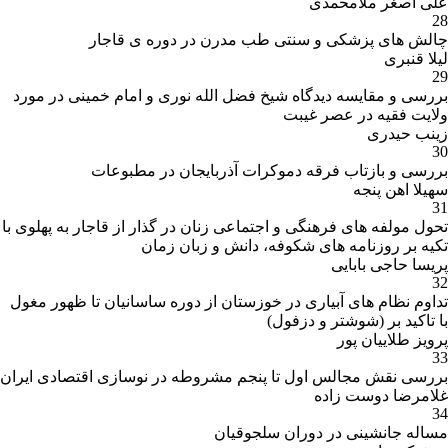
علی اصغر ملامحمدی
28
چالش های پزشکی و سنتی طب مدرن در دوره ی قاجار
لیلا قنبری
29
بررسی و مقایسه دیدگاه شیخ فضل الله نوری و امام خمینی در مورد
ولایت فقیه در عصر غیبت
زینب حیدری
30
بررسی و بازتاب فرقه دموکرات آذربایجان در مطبوعات
سهیلا اهن پنجه
31
تحول مولفه های فرهنگی و اجتماعی زنان در گذار از قاجار به پهلوی با
تکیه بر روزنامه های شکوفه، دانش و زبان زمان
پریسا حاجی بابایی
32
تداوم نظام های آبیاری در خوزستان از دوره ساسانیان تا ظهور مغول
با تاکید بر (شوشتر و دزفول)
پرویز طلاییان پور
33
بررسی نقش مجالس اول تا پنجم مشروطه در نوسازی اقتصادی ایران
غلامرضا دوست زاده
34
مساله جانشینی در دوران سلجوقیان