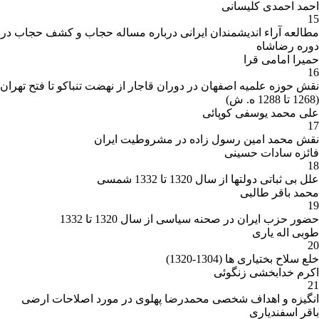
احمد احمدی کلیسانی
15
مطالعه آراء اندیشمندان ایرانی درباره مساله حجاب و کشف حجاب در
دوره رضاشاه
حمیرا امامی قرا
16
نقش حوزه علمیه اصفهان در دوران قاجار از نهضت تنباکو تا فتح تهران
(1268 تا 1288 ه. ش)
علی محمد یوسفی کوپائی
17
نقش محمد امین رسول زاده در مشروطیت ایران
فائزه سادات حسینی
18
علل بی ثباتی دولتها از سال 1320 تا 1332 شمسی
محمد باقر طالبی
19
حضور حزب ایران در صحنه سیاسی از سال 1320 تا 1332
طوبی اله یاری
20
خلع سلاح بختیاری ها (1304-1320)
اکرم خدابخشی زنگوئی
21
انگیزه و اهداف شخصی محمدرضا پهلوی در مورد اصلاحات ارضی
باقر اسفندیاری