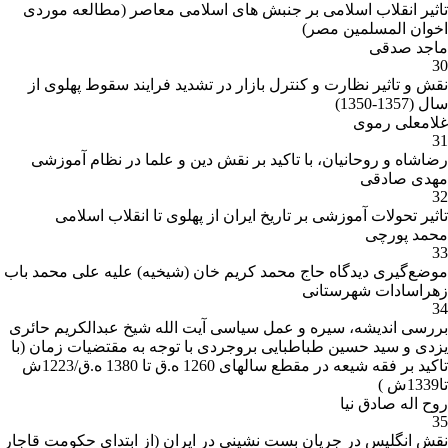
تاثیر انقلاب اسلامی بر جنبش های اسلامی معاصر (مطالعه موردی
اخوان المسلمین مصر)
ماجد صدقی
30
نقش و تاثیر نظارت و کنترل بازار در تشدید فرایند سقوط پهلوی از
سال (1357-1350)
غلامعلی رموی
31
رضاشاه و روحانیان، با تاکید بر نقش دین و علما در نظام آموزشی
مهدی صادقی
32
تاثیر تحولات آموزشی بر تاریخ ایران از پهلوی تا انقلاب اسلامی
محمد پورچی
33
موضع‌گیری دیدگاه حاج محمد کریم خان (شیخیه) علیه علی محمد باب
زهراسادات شهرستانی
34
بررسی اندیشه، سیره و عمل سیاسی آیت الله شیخ عبدالکریم حائری
یزدی و سید حسین طباطبایی بروجردی با توجه به مقتضیات زمان (با
تاکید بر فقه شیعه در مقطع سالهای 1260 ه.ق تا 1380 ه.ق/1223ش
تا1339ش )
روح اله صادق نیا
35
نقش انگلیس در جریان بست نشینی در ایران (از ابتدای حکومت قاجار