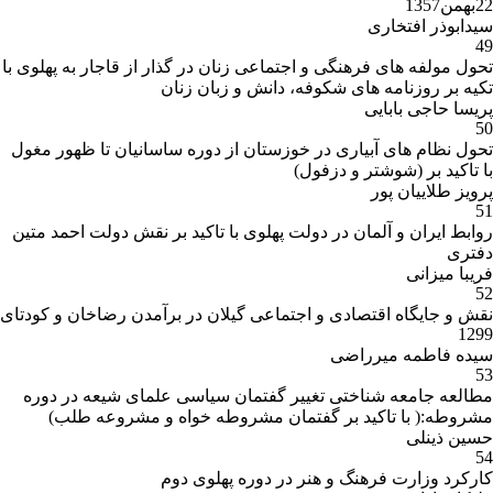
22بهمن1357
سیدابوذر افتخاری
49
تحول مولفه های فرهنگی و اجتماعی زنان در گذار از قاجار به پهلوی با
تکیه بر روزنامه های شکوفه، دانش و زبان زنان
پریسا حاجی بابایی
50
تحول نظام های آبیاری در خوزستان از دوره ساسانیان تا ظهور مغول
با تاکید بر (شوشتر و دزفول)
پرویز طلاییان پور
51
روابط ایران و آلمان در دولت پهلوی با تاکید بر نقش دولت احمد متین
دفتری
فریبا میزانی
52
نقش و جایگاه اقتصادی و اجتماعی گیلان در برآمدن رضاخان و کودتای
1299
سیده فاطمه میرراضی
53
مطالعه جامعه شناختی تغییر گفتمان سیاسی علمای شیعه در دوره
مشروطه:( با تاکید بر گفتمان مشروطه خواه و مشروعه طلب)
حسین ذینلی
54
کارکرد وزارت فرهنگ و هنر در دوره پهلوی دوم