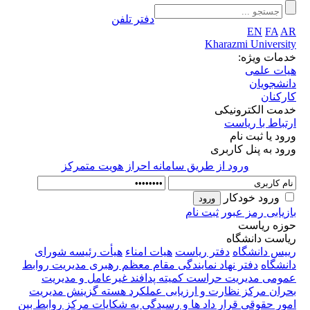
دفتر تلفن
EN
FA
AR
Kharazmi University
خدمات ویژه:
هیات علمی
دانشجویان
کارکنان
خدمت الکترونیکی
ارتباط با ریاست
ورود یا ثبت نام
ورود به پنل کاربری
ورود از طريق سامانه احراز هويت متمركز
ورود خودکار
بازیابی رمز عبور
ثبت نام
حوزه ریاست
ریاست دانشگاه
رییس دانشگاه
دفتر ریاست
هیات امناء
هیأت رئیسه
شورای
دانشگاه
دفتر نهاد نمایندگی مقام معظم رهبری
مدیریت روابط
عمومی
مدیریت حراست
کمیته پدافند غیرعامل و مدیریت
بحران
مرکز نظارت و ارزیابی عملکرد
هسته گزینش
مدیریت
امور حقوقی قرار داد ها و رسیدگی به شکایات
مرکز روابط بین