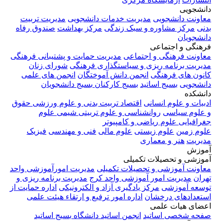
دانشجویی
معاونت دانشجویی
مدیریت خدمات دانشجویی
مدیریت تربیت
بدنی
مرکز مشاوره و سبک زندگی
مرکز بهداشت
صندوق رفاه
دانشجویان
فرهنگی و اجتماعی
معاونت فرهنگی و اجتماعی
مدیریت حمایت و پشتیبانی فرهنگی
مدیریت برنامه ریزی و سیاستگذاری فرهنگی
شورای زنان
کانون های فرهنگی
انجمن دانش آموختگان
انجمن های علمی
دانشجویی
بسیج اساتید
بسیج کارکنان
بسیج دانشجویان
دانشکده
ادبیات و علوم انسانی
اقتصاد
تربیت بدنی و علوم ورزشی
حقوق
و علوم سیاسی
روانشناسی و علوم تربیتی
شیمی
علوم
جغرافیایی
علوم ریاضی و کامپیوتر
علوم زمین
علوم زیستی
علوم مالی
فنی و مهندسی
فیزیک
مدیریت
هنر و معماری
آموزش
آموزشی و تحصیلات تکمیلی
معاونت آموزشی و تحصیلات تکمیلی
مدیریت امورآموزشی واحد
تهران
مدیریت امور آموزشی واحد کرج
مدیریت برنامه ریزی و
توسعه آموزشی
مرکز یادگیری آزاد و الکترونیکی
اداره حمایت از
استعدادهای درخشان
اداره امور ترفیع و ارتقاء هیئت علمی
اعضای هیات علمی
صفحه شخصی اساتید
انجمن اساتید دانشگاه
بسیج اساتید