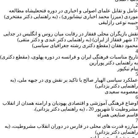
2
عامل و تقابل علمای اصولی و اخباری در دوره فتحعلیشاه مطالعه
موردی (میرزا محمد اخباری نیشابوری) ، (به راهنمایی دکتر مفتخری)
حبیبه نوعی رازلیقی
3
نقش بازیگران محلی قفقاز در رقابت میان روس و انگلیس در جدایی
17 شهر قفقاز از ایران) (به راهنمایی دکتر عبدی و دکتر متقی)
محمود دهقان (مقطع دکتری رشته جغرافیای سیاسی)
4
تاریخ مناسبات فرهنگی ایران و فرانسه در دوره پهلوی، (مقطع دکتری)
به راهنمایی دکتر پورآرین
پیام نیکپور
5
عملکرد سیاسی الهیار صالح با تاکید بر نقش وی در جبهه ملی، (به
راهنمایی دکتر یزدانی)
معصومه سعیدی
6
اوضاع فرهنگی آموزشی و اقتصادی یهودیان و ارامنه همدان از انقلاب
مشروطیت تا شهریور 20 ، (به راهنمایی دکتر یزدانی)،
قاسم صنایعی همراه
7
مبارزه قدرت های محلی در فارس در دوران انقلاب مشروطیت، (به
راهنمایی دکتر یزدانی)
محمد شعبانی حیدر آبادی