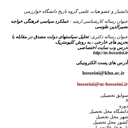
دانشیار و عضو هیات علمی گروه تاریخ دانشگاه خوارزمی
عنوان رساله کارشناسی ارشد :
عملکرد سیاسی فرهنگی خواجه
نصیرالدین طوسی
عنوان رساله دکتری:
تحلیل سیاستهای دولت مصدق در مقابله با
تحریم های خارجی ، به روش کلیومتریک
آدرس وب سایت اختصاصی
http://m-hosseini.ir
آدرس
های پست الکترونیکی
hosseini@khu.ac.ir
hosseini@m-hosseini.ir
mirhadihosseini@gmail.com
سوابق تحصیلی
#
دوره
دانشگاه محل تحصیل
شهر محل تحصیل
کشور محل تحصیل
تاریخ فارغ‌التحصیلى