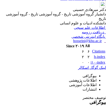
دکتر میرهادی حسینی
دانشیار گروه آموزشی تاریخ - گروه آموزشی تاریخ - گروه آموزشی
تاریخ
دانشکده ادبیات و علوم انسانی
اطلاعات علم سنجی
دریافت رزومه
پایگاه اینترنتی شخصی
hosseini@khu.ac.ir
All
Since ۲۰۱۹
Citations
۶
۶
h-index
۲
۲
۰
۰
i۱۰-index
لینک گوگل اسکالر
بیوگرافی
اطلاعات پژوهشی
اطلاعات آموزشی
انتشارات
توصیف مختصر
بیوگرافی