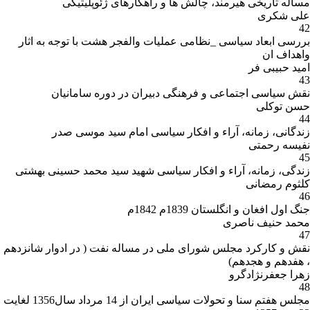
مسأله تاریخی هیرمند، چالش ها و راهکارهای ژئوپلیتیکی
علی شکری
42
بررسی ابعاد سیاسی _نظامی عملیات والفجر هشت با توجه به اثار
واهداف ان
امید حبیبی فر
43
نقش سیاسی اجتماعی و فرهنگی دبیران در دوره سامانیان
حسن توکلی
44
زندگانی، زمانه، آراء و افکار سیاسی امام سید موسی صدر
نفیسه رحمتی
45
زندگی، زمانه، آراء و افکار سیاسی شهید سید محمد حسینی بهشتی
کلثوم رمضانی
46
جنگ اول افغان و انگلستان 1839م 1842م
محمد حنیف ناصری
47
نقش و کارکرد مجلس شورای ملی در مساله نفت ( در ادوار شانزدهم
، هفدهم و هجدهم)
زهرا جعفرنژادگرو
48
مجلس هفتم سنا و تحولات سیاسی ایران از 14 مرداد سال1356 لغایت