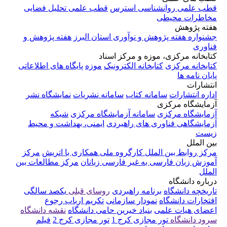
قطب علمی روانشناسی استرس
قطب علمی تحلیل فضایی
مخاطرات محیطی
هفته پژوهش
جشنواره هفته پژوهش و نوآوری استان البرز
هفته پژوهش و
فناوری
کتابخانه مرکزی، موزه و مرکز اسناد
کتابخانه مرکزی
کتابخانه الکترونیک
موزه
پایگاه های اطلاعاتی
پایان نامه ها
انتشارات
اداره انتشارات
سامانه کتاب
سامانه نشریات
نمایشگاه نشر
آزمایشگاه مرکزی
آزمایشگاه مرکزی
سامانه آزمایشگاه مرکزی
شبکه
آزمایشگاهی فناوری های راهبردی
ایمنی، بهداشت و محیط
زیست
بین الملل
مرکز روابط بین الملل
کارگروه ملی همکاری با اتریش
مرکز
آموزش زبان فارسی به غیر فارسی زبانان
مرکز مطالعات بین
الملل
درباره دانشگاه
تاریخچه دانشگاه
برنامه راهبردی
روسای قبلی
یکصد سالگی
افتخارات دانشگاه
نمودار سازمانی
تکریم ارباب رجوع
اعضای هیات علمی
بنیاد خیرین حامی دانشگاه
نقشه دانشگاه
سرود دانشگاه
تور مجازی کرج 1
تور مجازی کرج 2
فیلم