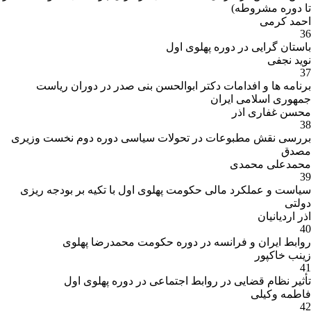
تا دوره مشروطه)
احمد کرمی
36
باستان گرایی در دوره پهلوی اول
نوید نجفی
37
برنامه ها و افدامات دکتر ابوالحسن بنی صدر در دوران ریاست
جمهوری اسلامی ایران
محسن غفاری اذر
38
بررسی نقش مطبوعات در تحولات سیاسی دوره دوم نخست وزیری
مصدق
محمدعلی محمدی
39
سیاست و عملکرد مالی حکومت پهلوی اول با تکیه بر بودجه ریزی
دولتی
اذر اردیانیان
40
روابط ایران و فرانسه در دوره حکومت محمدرضا پهلوی
زینب خاکپور
41
تأثیر نظام قضایی در روابط اجتماعی در دوره پهلوی اول
فاطمه وکیلی
42