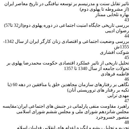
تاثیر تقابل سنت و مدرنیسم بر توسعه نیافتگی در تاریخ معاصر ایران
(از مشروطه تا پهلوی دوم)
بهاره تلخابی ممتاز
43
بررسی تاریخی جایگاه امنیت اجتماعی در دوره پهلوی دوم(از32 تا57)
رضوان ادیبی
44
بررسی وضعیت اجتماعی و اقتصادی زنان کارگر ایران از سال 1342-
1355ش
شوکت افشاری
45
تحلیل تاریخی از تاثیر عملکرد اقتصادی حکومت محمدرضا پهلوی بر
تحولات جامعه از سال 1340 تا 1357
فاطمه فرهادی
46
نگاهی بر رفتارهای سازمان مجاهدین خلق یا منافقین در دهه 60 (با
تکیه بر رفتار های تروریستی آنان)
مهدی ترابی
47
راهبرد مقاومت منفی پارلمانی در جنبش های اجتماعی ایران:مقایسه
مجلس شانزدهم شورای ملی و مجلس ششم شورای اسلامی
منصور خسروجرد
48
تجزیه و تحلیل ریشه و انگیزه اعدام های انقلابی فداییان اسلام