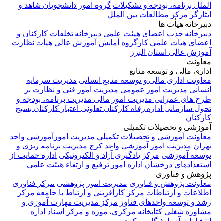
الملل
برنامه، بودجه و تشکیلات
گروه امور دانشجویان شاهد و
ایثارگر
مرکز مطالعات بین الملل
دبیرخانه هیأت ها
دبیرخانه جذب اعضای هیئت علمی
دبیرخانه تخلفات کارکنان و
اعضای هیات علمی
کارگروه آمایش آموزش عالی
هیأت نظارت
آموزش عالی استان البرز
معاونت
اداری مالی و توسعه منابع
معاونت اداری مالی و توسعه منابع انسانی
مدیریت سرمایه
انسانی
مدیریت امور عمومی
مدیریت امور فنی و نظارت بر
طرح های عمرانی
مدیریت امور مالی
مدیریت برنامه، بودجه و
تحول سازمانی
اداره رفاه کارکنان
تعاونی اعتبار کارکنان
بسیج
کارکنان
آموزشی و تحصیلات تکمیلی
معاونت آموزشی و تحصیلات تکمیلی
مدیریت امورآموزشی واحد
تهران
مدیریت امور آموزشی واحد کرج
مدیریت برنامه ریزی و
توسعه آموزشی
مرکز یادگیری آزاد و الکترونیکی
اداره حمایت از
استعدادهای درخشان
اداره امور ترفیع و ارتقاء هیئت علمی
پژوهش و فناوری
معاونت پژوهش و فناوری
مدیریت امور پژوهشی
مرکز فناوری
اطلاعات و ارتباطات
مرکز کارآفرینی و ارتباط با جامعه
مرکز
رشد و توسعه واحدهای فناور
مرکز مدیریت مهارت آموزی و
مشاوره شغلی
کتابخانه مرکزی، موزه و مرکز اسناد
اداره
انتشارات
آزمایشگاه مرکزی