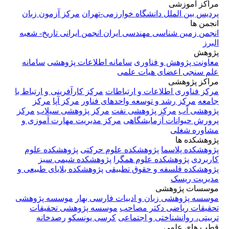
مراکز آموزشی
پردیس بین الملل دانشگاه خوارزمی-تهران
مرکز آزمون زبان
انجمن ها
انجمن زمین شناسی مهندسی ایران
انجمن ایرانی تاریخ- شعبه
البرز
پژوهش
معاونت پژوهش و فناوری
سامانه اطلاعات پژوهشی
سامانه
علم سنجی اعضای هیات علمی
مراکز پژوهشی
مرکز فناوری اطلاعات و ارتباطات
مرکز کارآفرینی و ارتباط با
جامعه
مرکز رشد و توسعه واحدهای فناور
مرکز آپا
مرکز
پژوهشی آب
مرکز پژوهشی نفت
مرکز پژوهشی سیلاب
مرکز
پرورش حیوانات آزمایشگاهی
مرکز مدیریت مهارت آموزی و
مشاوره شغلی
پژوهشکده ها
پژوهشکده پلاسما
پژوهشکده علوم حرکتی
پژوهشکده علوم
کاربردی
پژوهشکده علوم همگرا
پژوهشکده شیمی سبز
پژوهشکده فلسفه و حقوق تطبیقی
پژوهشکده بلایای طبیعی و
مدیریت ریسک
موسسات پژوهشی
موسسه پژوهشی زبان و ادبیات فارسی بهار
موسسه پژوهشی
تحقیقات ریاضی دکتر مصاحب
موسسه پژوهشی تحقیقات
تربیتی، روانشناختی و اجتماعی
کرسی یونسکو
رصدخانه
قطب های علمی