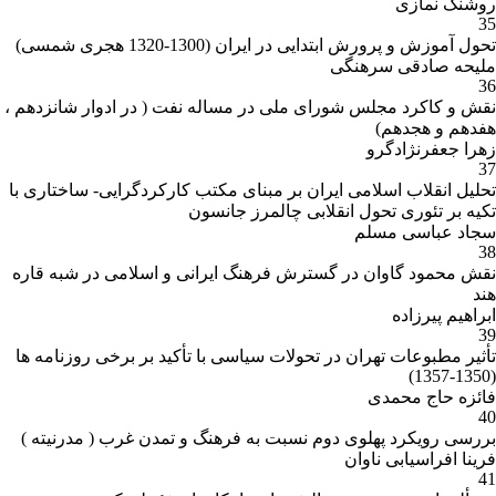
روشنک نمازی
35
تحول آموزش و پرورش ابتدایی در ایران (1300-1320 هجری شمسی)
ملیحه صادقی سرهنگی
36
نقش و کاکرد مجلس شورای ملی در مساله نفت ( در ادوار شانزدهم ،
هفدهم و هجدهم)
زهرا جعفرنژادگرو
37
تحلیل انقلاب اسلامی ایران بر مبنای مکتب کارکردگرایی- ساختاری با
تکیه بر تئوری تحول انقلابی چالمرز جانسون
سجاد عباسی مسلم
38
نقش محمود گاوان در گسترش فرهنگ ایرانی و اسلامی در شبه قاره
هند
ابراهیم پیرزاده
39
تأثیر مطبوعات تهران در تحولات سیاسی با تأکید بر برخی روزنامه ها
(1350-1357)
فائزه حاج محمدی
40
بررسی رویکرد پهلوی دوم نسبت به فرهنگ و تمدن غرب ( مدرنیته )
فرینا افراسیابی ناوان
41