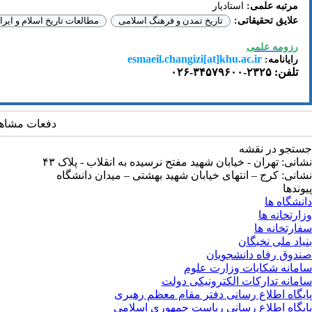
مرتبه علمی:
استادیار
علایق تحقیقاتی:
تاریخ تمدن و فرهنگ اسلامی
مطالعات تاریخ اسلام و ایر
رزومه علمی
esmaeil.changizi[at]khu.ac.ir
رایانامه:
تلفن:
۲۳۲۵-۳۴۵۷۹۶۰۰-۰۲۶
دفعات مشاهده: 17540
جستجو در نقشه
نشانی: تهران - خیابان شهید مفتح نرسیده به انقلاب - پلاک ۴۳
نشانی: کرج – انتهای خیابان شهید بهشتی – میدان دانشگاه
پیوندها
دانشگاه ها
وزارتخانه ها
سفارتخانه ها
بنیاد ملی نخبگان
صندوق رفاه دانشجویان
سامانه شکایات وزارت علوم
سامانه تدارکات الکترونیکی دولت
پایگاه اطلاع رسانی دفتر مقام معظم رهبری
پایگاه اطلاع رسانی ریاست جمهوری اسلامی