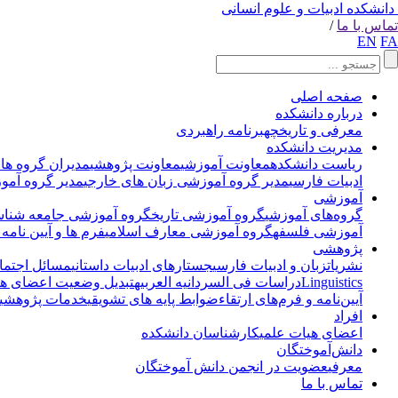
دانشکده ادبیات و علوم انسانی
تماس با ما
/
EN
FA
صفحه اصلی
درباره دانشکده
معرفی و تاریخچه
برنامه راهبردی
مدیریت دانشکده
ریاست دانشکده
معاونت آموزشی
معاونت پژوهشی
مدیران گروه ها
ادبیات فارسی
مدیر گروه آموزشی زبان های خارجی
مدیر گروه آمو
آموزشی
گروه‌های آموزشی
گروه آموزشی تاریخ
گروه آموزشی جامعه شناس
آموزشی فلسفه
گروه آموزشی معارف اسلامی
فرم ها و آیین نامه 
پژوهشی
نشریات
زبان و ادبیات فارسی
جستارهای ادبیات داستانی
مسائل اجتماع
Linguistics
دراسات فی السردانیه العربیه
تبدیل وضعیت اعضای هی
آیین‌نامه و فرم‌های ارتقاء
ضوابط پایه های تشویقی
خدمات پژوهشی
افراد
اعضای هیات علمی
کارشناسان دانشکده
دانش‌آموختگان
معرفی
عضویت در انجمن دانش آموختگان
تماس با ما